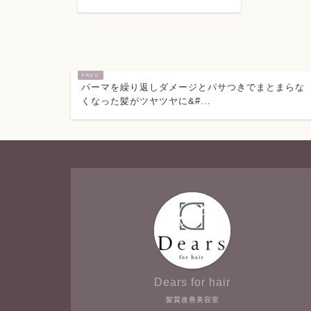
パーマを繰り返しダメージとパサつきでまとまらな
くなった髪がツヤツヤに&#...
Dears for hair
髪質改善美容室