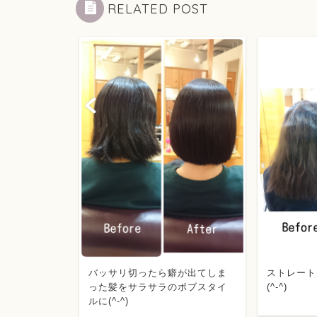
RELATED POST
が出てしま
ストレートエステで自然な艶感
かたくて膨
ボブスタイ
(^-^)
ツヤ髪に♡