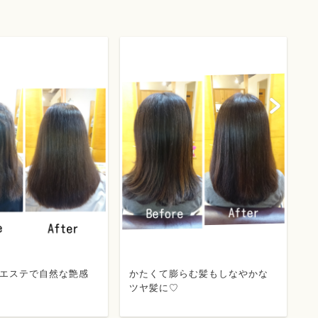
らむ髪もしなやかな
バッサリ切ったら癖が出てしま
ス
った髪をサラサラのボブスタイ
(^
ルに(^-^)