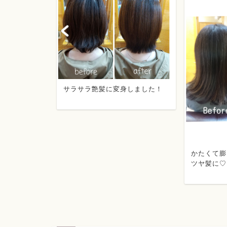
がってしま
サラサラ艶髪に変身しました！
ステでキレ
.
かたくて膨
ツヤ髪に♡