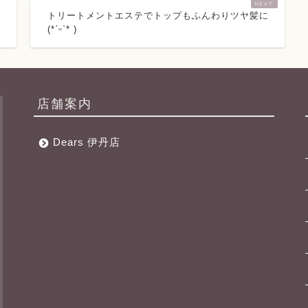
トリートメントエステでトップもふんわりツヤ髪に‪
(*ˊᵕˋ* )
店舗案内
Dears 伊丹店