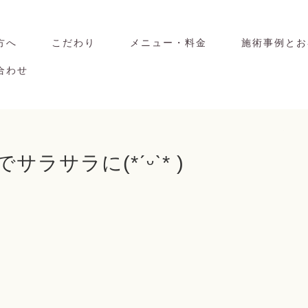
方へ
こだわり
メニュー・料金
施術事例とお
合わせ
ラサラに‪(*ˊᵕˋ* )