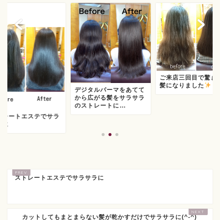
ご来店三回目で驚き
髪になりました
デジタルパーマをあてて
から広がる髪をサラサラ
のストレートに...
トレートエステでサラ
ラに
ストレートエステでサラサラに
カットしてもまとまらない髪が乾かすだけでサラサラに(^-^)